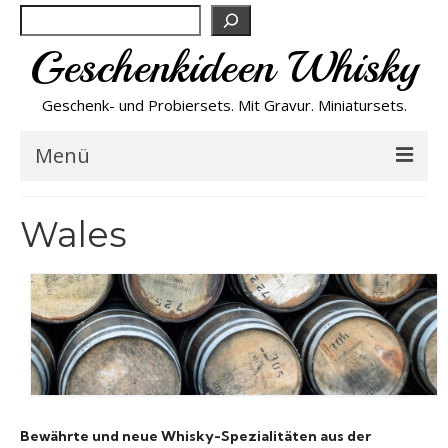
Suchen
Geschenkideen Whisky
Geschenk- und Probiersets. Mit Gravur. Miniatursets.
Menü
Bestseller von A-Z
Wales
NEU
Personalisiert
Preishits
Probiersets
Bewährte und neue Whisky-Spezialitäten aus der