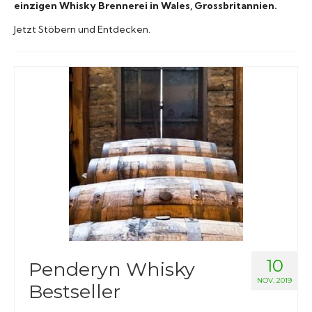
einzigen Whisky Brennerei in Wales, Grossbritannien.
Raritäten
Jetzt Stöbern und Entdecken.
10
Penderyn Whisky
NOV. 2019
Bestseller