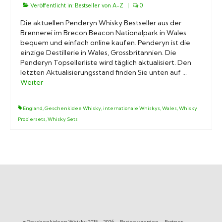
Veröffentlicht in:
Bestseller von A-Z
|
0
Die aktuellen Penderyn Whisky Bestseller aus der
Brennerei im Brecon Beacon Nationalpark in Wales
bequem und einfach online kaufen. Penderyn ist die
einzige Destillerie in Wales, Grossbritannien. Die
Penderyn Topsellerliste wird täglich aktualisiert. Den
letzten Aktualisierungsstand finden Sie unten auf …
Weiter
England
,
Geschenkidee Whisky
,
internationale Whiskys
,
Wales
,
Whisky
Probiersets
,
Whisky Sets
© Geschenkideen Whisky 2015 – 2026
Partner werden
Partner