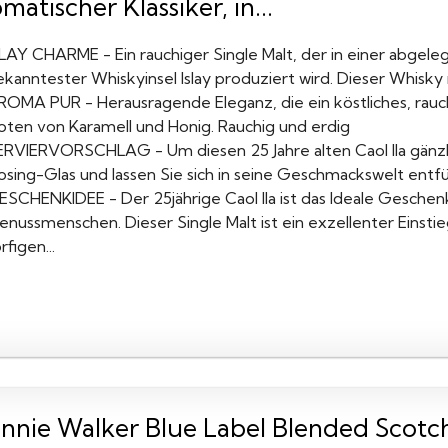
matischer Klassiker, in...
SLAY CHARME - Ein rauchiger Single Malt, der in einer abgel
kanntester Whiskyinsel Islay produziert wird. Dieser Whisky r
ROMA PUR - Herausragende Eleganz, die ein köstliches, rau
oten von Karamell und Honig. Rauchig und erdig
ERVIERVORSCHLAG - Um diesen 25 Jahre alten Caol Ila gänzlic
osing-Glas und lassen Sie sich in seine Geschmackswelt entf
ESCHENKIDEE - Der 25jährige Caol Ila ist das Ideale Geschen
nussmenschen. Dieser Single Malt ist ein exzellenter Einstie
rfigen...
hnnie Walker Blue Label Blended Scotc