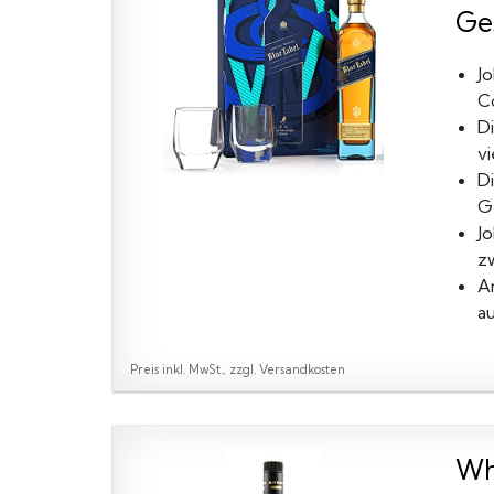
Ges
Jo
Co
D
vi
Di
G
J
z
A
a
Preis inkl. MwSt., zzgl. Versandkosten
Wh