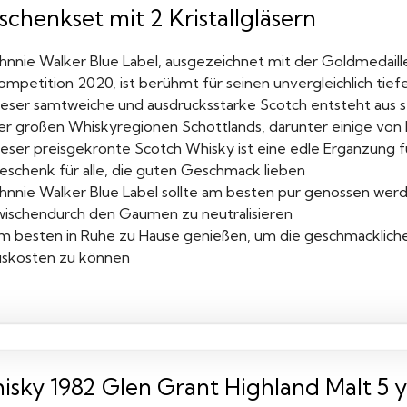
chenkset mit 2 Kristallgläsern
hnnie Walker Blue Label, ausgezeichnet mit der Goldmedaille 
mpetition 2020, ist berühmt für seinen unvergleichlich tiefe
ieser samtweiche und ausdrucksstarke Scotch entsteht aus 
er großen Whiskyregionen Schottlands, darunter einige von lä
eser preisgekrönte Scotch Whisky ist eine edle Ergänzung fü
eschenk für alle, die guten Geschmack lieben
ohnnie Walker Blue Label sollte am besten pur genossen we
wischendurch den Gaumen zu neutralisieren
m besten in Ruhe zu Hause genießen, um die geschmackliche
uskosten zu können
isky 1982 Glen Grant Highland Malt 5 y