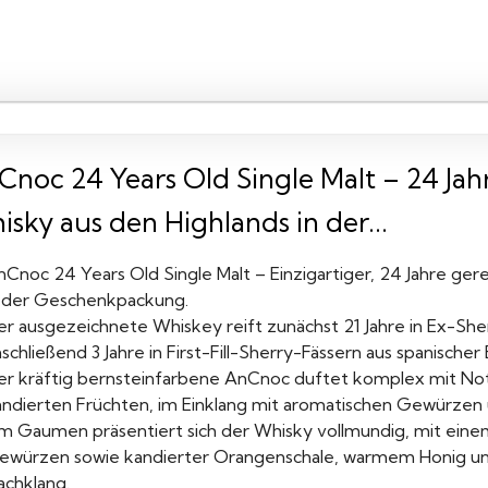
Cnoc 24 Years Old Single Malt – 24 Jahr
sky aus den Highlands in der...
Cnoc 24 Years Old Single Malt – Einzigartiger, 24 Jahre ger
n der Geschenkpackung.
er ausgezeichnete Whiskey reift zunächst 21 Jahre in Ex-She
schließend 3 Jahre in First-Fill-Sherry-Fässern aus spanischer 
er kräftig bernsteinfarbene AnCnoc duftet komplex mit Not
andierten Früchten, im Einklang mit aromatischen Gewürzen u
m Gaumen präsentiert sich der Whisky vollmundig, mit ein
ewürzen sowie kandierter Orangenschale, warmem Honig un
achklang.