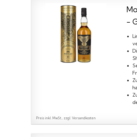
Mor
- 
Li
v
D
Sh
S
F
Zu
ha
Z
de
Preis inkl. MwSt., zzgl. Versandkosten