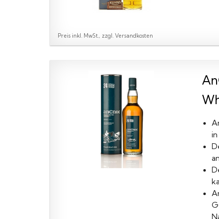
Preis inkl. MwSt., zzgl. Versandkosten
An
Whi
An
i
D
an
D
k
A
G
N