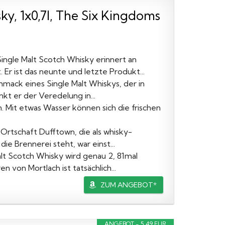
ky, 1x0,7l, The Six Kingdoms
Single Malt Scotch Whisky erinnert an
Er ist das neunte und letzte Produkt...
hmack eines Single Malt Whiskys, der in
kt er der Veredelung in...
. Mit etwas Wasser können sich die frischen
n Ortschaft Dufftown, die als whisky-
e Brennerei steht, war einst...
alt Scotch Whisky wird genau 2, 81mal
n von Mortlach ist tatsächlich...
ZUM ANGEBOT*
ANGEBOT - 5,49 EUR