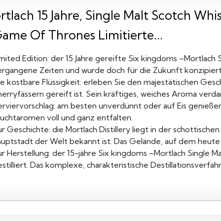
tlach 15 Jahre, Single Malt Scotch Whis
Game Of Thrones Limitierte...
mited Edition: der 15 Jahre gereifte Six kingdoms –Mortlach 
ergangene Zeiten und wurde doch für die Zukunft konzipiert. 
ie kostbare Flüssigkeit: erleben Sie den majestätischen Gesc
erryfässern gereift ist. Sein kräftiges, weiches Aroma verdan
erviervorschlag: am besten unverdünnt oder auf Eis genießen
ruchtaromen voll und ganz entfalten.
r Geschichte: die Mortlach Distillery liegt in der schottische
uptstadt der Welt bekannt ist. Das Gelände, auf dem heute di
ur Herstellung: der 15-jähre Six kingdoms –Mortlach Single M
stilliert. Das komplexe, charakteristische Destillationsverfahre