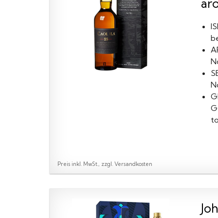
aro
I
be
A
N
S
N
G
Ge
to
Preis inkl. MwSt., zzgl. Versandkosten
Jo