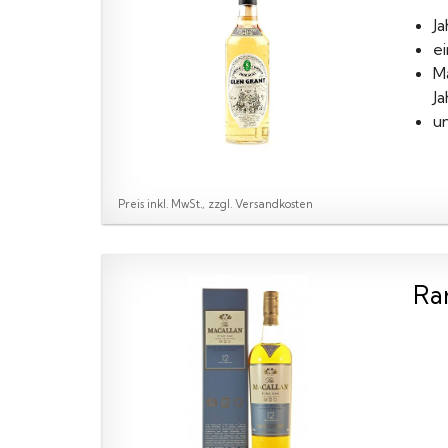
J
ei
M
Ja
u
Preis inkl. MwSt., zzgl. Versandkosten
Rar