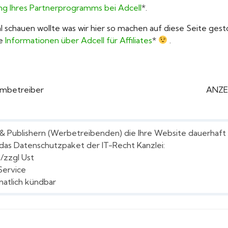
ng Ihres Partnerprogramms bei Adcell
*.
al schauen wollte was wir hier so machen auf diese Seite gest
re
Informationen über Adcell für Affiliates
*
.
mmbetreiber
ANZEI
s & Publishern (Werbetreibenden) die Ihre Website dauerha
das Datenschutzpaket der IT-Recht Kanzlei:
./zzgl Ust
Service
natlich kündbar