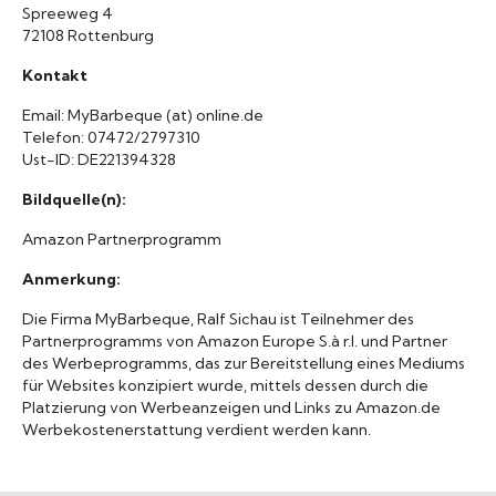
Spreeweg 4
72108 Rottenburg
Raritäten
Kontakt
Email: MyBarbeque (at) online.de
Telefon: 07472/2797310
Ust-ID: DE221394328
Bildquelle(n):
Amazon Partnerprogramm
Anmerkung:
Die Firma MyBarbeque, Ralf Sichau ist Teilnehmer des
Partnerprogramms von Amazon Europe S.à r.l. und Partner
des Werbeprogramms, das zur Bereitstellung eines Mediums
für Websites konzipiert wurde, mittels dessen durch die
Platzierung von Werbeanzeigen und Links zu Amazon.de
Werbekostenerstattung verdient werden kann.