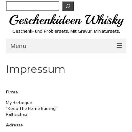
Suchen
Geschenkideen Whisky
Geschenk- und Probiersets. Mit Gravur. Miniatursets.
Menü
Bestseller von A-Z
Impressum
NEU
Firma
Personalisiert
My Barbeque
“Keep The Flame Burning”
Preishits
Ralf Sichau
Adresse
Probiersets