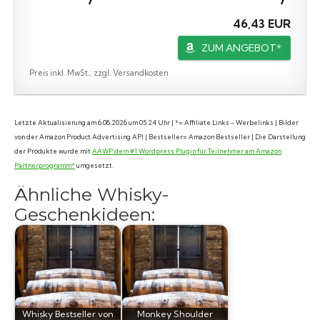
46,43 EUR
ZUM ANGEBOT*
Preis inkl. MwSt., zzgl. Versandkosten
Letzte Aktualisierung am 6.08.2026 um 05:24 Uhr | *= Affiliate Links - Werbelinks | Bilder
von der Amazon Product Advertising API | Bestseller= Amazon Bestseller | Die Darstellung
der Produkte wurde mit
AAWP dem #1 Wordpress Plugin für Teilnehmer am Amazon
Partnerprogramm*
umgesetzt.
Ähnliche Whisky-
Geschenkideen:
Whisky Bestseller von
Monkey Shoulder