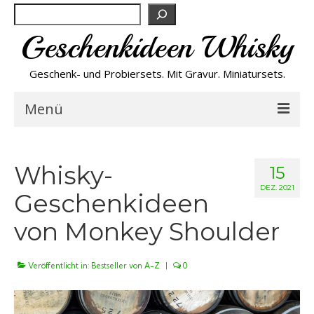
Suchen
Geschenkideen Whisky
Geschenk- und Probiersets. Mit Gravur. Miniatursets.
Menü
Bestseller von A-Z
Whisky-
15
NEU
DEZ. 2021
Geschenkideen
von Monkey Shoulder
Personalisiert
Preishits
Veröffentlicht in:
Bestseller von A-Z
|
0
Probiersets