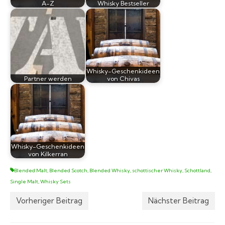
A-Z
Whisky Bestseller
Whisky-Geschenkideen
Partner werden
von Chivas
Whisky-Geschenkideen
von Kilkerran
Blended Malt
,
Blended Scotch
,
Blended Whisky
,
schottischer Whisky
,
Schottland
,
Single Malt
,
Whisky Sets
Vorheriger Beitrag
Nächster Beitrag