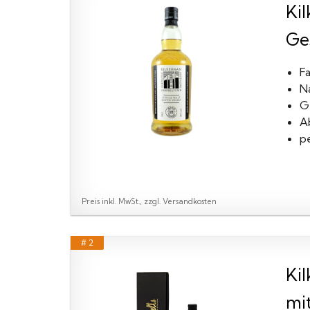
Ki
Ge
Fa
N
G
A
p
Preis inkl. MwSt., zzgl. Versandkosten
# 2
Kil
mi