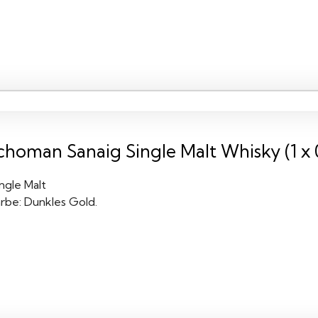
choman Sanaig Single Malt Whisky (1 x 0
ngle Malt
arbe: Dunkles Gold.