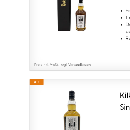
F
1 
D
g
R
Preis inkl. MwSt., zzgl. Versandkosten
# 3
Ki
Sin