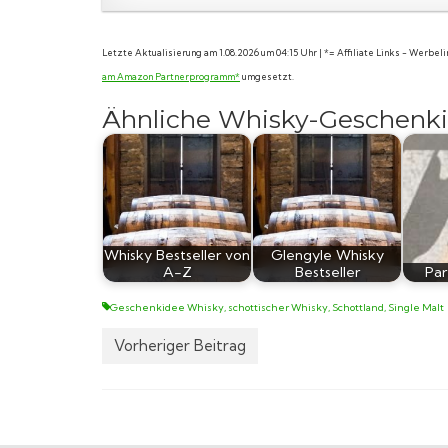
Letzte Aktualisierung am 1.08.2026 um 04:15 Uhr | *= Affiliate Links - Werbe
am Amazon Partnerprogramm*
umgesetzt.
Ähnliche Whisky-Geschenki
Whisky Bestseller von
Glengyle Whisky
A-Z
Bestseller
Par
Geschenkidee Whisky
,
schottischer Whisky
,
Schottland
,
Single Malt
Vorheriger Beitrag