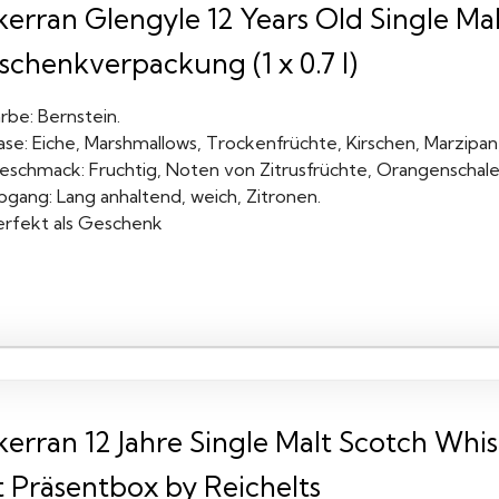
lkerran Glengyle 12 Years Old Single Ma
schenkverpackung (1 x 0.7 l)
rbe: Bernstein.
ase: Eiche, Marshmallows, Trockenfrüchte, Kirschen, Marzipan
eschmack: Fruchtig, Noten von Zitrusfrüchte, Orangenschalen
bgang: Lang anhaltend, weich, Zitronen.
erfekt als Geschenk
kerran 12 Jahre Single Malt Scotch Whis
t Präsentbox by Reichelts