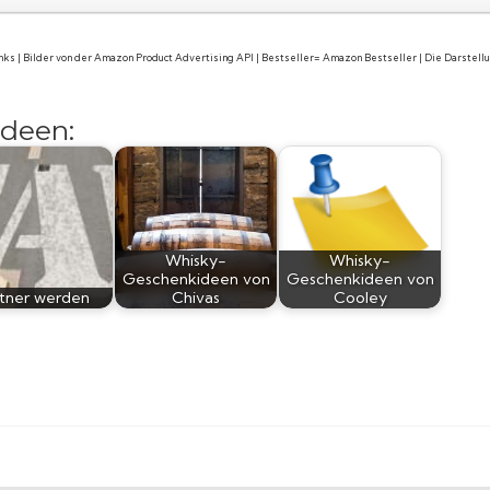
links | Bilder von der Amazon Product Advertising API | Bestseller= Amazon Bestseller | Die Darstel
deen:
Whisky-
Whisky-
Geschenkideen von
Geschenkideen von
tner werden
Chivas
Cooley