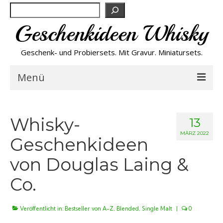
Suchen
Geschenkideen Whisky
Geschenk- und Probiersets. Mit Gravur. Miniatursets.
Menü
Bestseller von A-Z
Whisky-
13
NEU
MÄRZ 2022
Geschenkideen
von Douglas Laing &
Personalisiert
Co.
Preishits
Veröffentlicht in:
Bestseller von A-Z
,
Blended
,
Single Malt
|
0
Probiersets