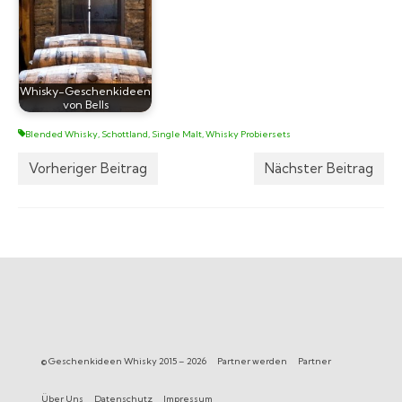
Whisky-Geschenkideen
von Bells
Blended Whisky
,
Schottland
,
Single Malt
,
Whisky Probiersets
Vorheriger Beitrag
Nächster Beitrag
© Geschenkideen Whisky 2015 – 2026
Partner werden
Partner
Über Uns
Datenschutz
Impressum