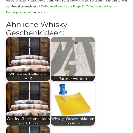
von der Amazon Product Advertising API | Bestseller= Amazon Bestseller | Die Darstellung
der Produkte wurde mit
AAWP dem #1 Wordpress Plugin für Teilnehmer am Amazon
Partnerprogramm*
umgesetzt.
Ähnliche Whisky-
Geschenkideen:
Whisky Bestseller von
A-Z
Partner werden
Whisky-Geschenkideen
Whisky-Geschenkideen
von Chivas
von Koval