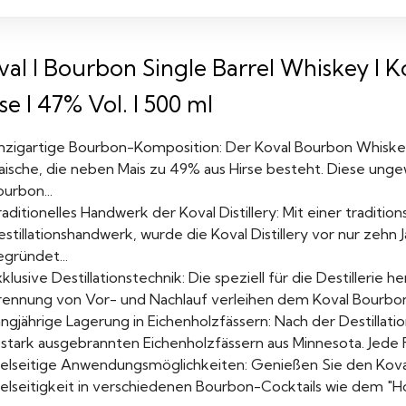
val I Bourbon Single Barrel Whiskey I 
se I 47% Vol. I 500 ml
inzigartige Bourbon-Komposition: Der Koval Bourbon Whiske
aische, die neben Mais zu 49% aus Hirse besteht. Diese ung
urbon...
aditionelles Handwerk der Koval Distillery: Mit einer traditi
estillationshandwerk, wurde die Koval Distillery vor nur zeh
gründet...
klusive Destillationstechnik: Die speziell für die Destillerie h
rennung von Vor- und Nachlauf verleihen dem Koval Bourbon e
ngjährige Lagerung in Eichenholzfässern: Nach der Destillat
 stark ausgebrannten Eichenholzfässern aus Minnesota. Jede 
ielseitige Anwendungsmöglichkeiten: Genießen Sie den Kova
elseitigkeit in verschiedenen Bourbon-Cocktails wie dem "Ho