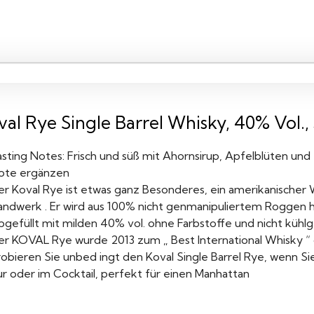
al Rye Single Barrel Whisky, 40% Vol.,
sting Notes: Frisch und süß mit Ahornsirup, Apfelblüten und
ote ergänzen
er Koval Rye ist etwas ganz Besonderes, ein amerikanischer 
andwerk . Er wird aus 100% nicht genmanipuliertem Roggen h
gefüllt mit milden 40% vol. ohne Farbstoffe und nicht kühlge
er KOVAL Rye wurde 2013 zum „ Best International Whisky “
robieren Sie unbed ingt den Koval Single Barrel Rye, wenn S
ur oder im Cocktail, perfekt für einen Manhattan