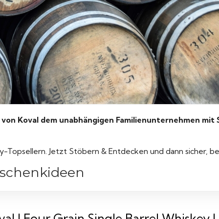
on Koval dem unabhängigen Familienunternehmen mit Si
y-Topsellern. Jetzt Stöbern & Entdecken und dann sicher, b
eschenkideen
al I Four Grain Single Barrel Whiskey I