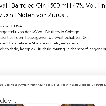
al I Barreled Gin I 500 ml I 47% Vol. I 
 Gin I Noten von Zitrus...
erkunft: USA
rgestellt von der KOVAL Distillery in Chicago.
asiert auf dem hauseigenen weltweit beliebten Gin.
agert für mehrere Monate in Ex-Rye-Fässern.
elschichtig, komplex, fruchtig, würzig, leicht scharf, angene
links | Bilder von der Amazon Product Advertising API | Bestseller= Amazon Bestseller | Die Darstel
deen: