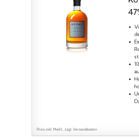
47%
V
de
Ei
R
s
1
au
H
hö
U
D
Preis inkl. MwSt., zzgl. Versandkosten