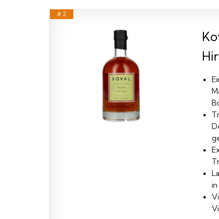
# 2
Ko
Hir
E
M
Bo
Tr
D
ge
Ex
T
La
in
V
Vi