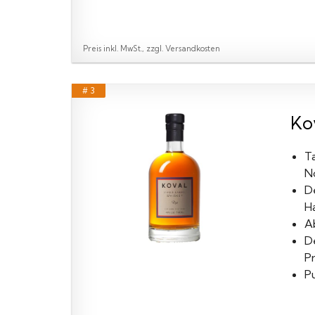
Preis inkl. MwSt., zzgl. Versandkosten
# 3
Kov
Ta
N
D
H
Ab
D
P
P