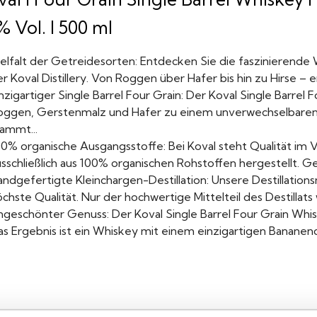
 Vol. I 500 ml
ielfalt der Getreidesorten: Entdecken Sie die faszinierend
r Koval Distillery. Von Roggen über Hafer bis hin zu Hirse – 
nzigartiger Single Barrel Four Grain: Der Koval Single Barre
oggen, Gerstenmalz und Hafer zu einem unverwechselbaren 
tammt...
00% organische Ausgangsstoffe: Bei Koval steht Qualität i
sschließlich aus 100% organischen Rohstoffen hergestellt. Ge
andgefertigte Kleinchargen-Destillation: Unsere Destillation
chste Qualität. Nur der hochwertige Mittelteil des Destillats 
ngeschönter Genuss: Der Koval Single Barrel Four Grain Whisk
as Ergebnis ist ein Whiskey mit einem einzigartigen Banane