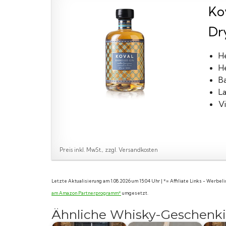
Kov
Dry
H
He
B
L
Vi
Preis inkl. MwSt., zzgl. Versandkosten
Letzte Aktualisierung am 1.08.2026 um 15:04 Uhr | *= Affiliate Links - Werbe
am Amazon Partnerprogramm*
umgesetzt.
Ähnliche Whisky-Geschenki