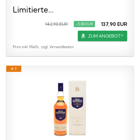
Limitierte...
137,90 EUR
142,90 EUR
−5,00 EUR
ZUM ANGEBOT*
Preis inkl. MwSt., zzgl. Versandkosten
# 3