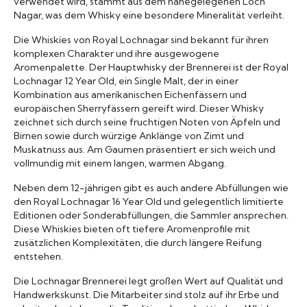
verwendet wird, stammt aus dem nahegelegenen Loch
Nagar, was dem Whisky eine besondere Mineralität verleiht.
Die Whiskies von Royal Lochnagar sind bekannt für ihren
komplexen Charakter und ihre ausgewogene
Aromenpalette. Der Hauptwhisky der Brennerei ist der Royal
Lochnagar 12 Year Old, ein Single Malt, der in einer
Kombination aus amerikanischen Eichenfässern und
europäischen Sherryfässern gereift wird. Dieser Whisky
zeichnet sich durch seine fruchtigen Noten von Äpfeln und
Birnen sowie durch würzige Anklänge von Zimt und
Muskatnuss aus. Am Gaumen präsentiert er sich weich und
vollmundig mit einem langen, warmen Abgang.
Neben dem 12-jährigen gibt es auch andere Abfüllungen wie
den Royal Lochnagar 16 Year Old und gelegentlich limitierte
Editionen oder Sonderabfüllungen, die Sammler ansprechen.
Diese Whiskies bieten oft tiefere Aromenprofile mit
zusätzlichen Komplexitäten, die durch längere Reifung
entstehen.
Die Lochnagar Brennerei legt großen Wert auf Qualität und
Handwerkskunst. Die Mitarbeiter sind stolz auf ihr Erbe und