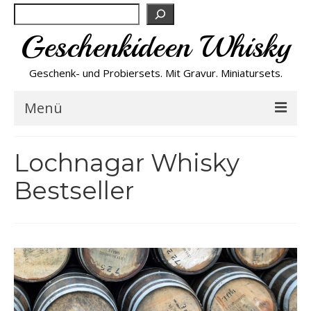
Suchen
Geschenkideen Whisky
Geschenk- und Probiersets. Mit Gravur. Miniatursets.
Menü
Bestseller von A-Z
Lochnagar Whisky
Bestseller
NEU
Personalisiert
Preishits
Probiersets