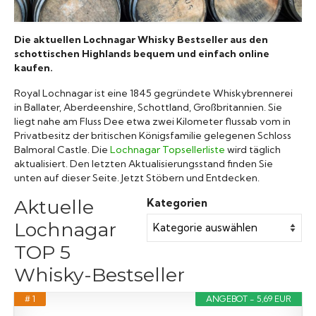
Raritäten
Die aktuellen Lochnagar Whisky Bestseller aus den
schottischen Highlands bequem und einfach online
kaufen.
Royal Lochnagar ist eine 1845 gegründete Whiskybrennerei
in Ballater, Aberdeenshire, Schottland, Großbritannien. Sie
liegt nahe am Fluss Dee etwa zwei Kilometer flussab vom in
Privatbesitz der britischen Königsfamilie gelegenen Schloss
Balmoral Castle. Die
Lochnagar Topsellerliste
wird täglich
aktualisiert. Den letzten Aktualisierungsstand finden Sie
unten auf dieser Seite. Jetzt Stöbern und Entdecken.
Aktuelle
Kategorien
Lochnagar
TOP 5
Whisky-Bestseller
# 1
ANGEBOT - 5,69 EUR