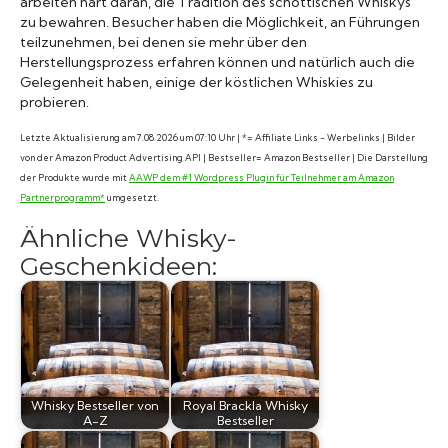
arbeiten hart daran, die Tradition des schottischen Whiskys
zu bewahren. Besucher haben die Möglichkeit, an Führungen
teilzunehmen, bei denen sie mehr über den
Herstellungsprozess erfahren können und natürlich auch die
Gelegenheit haben, einige der köstlichen Whiskies zu
probieren.
Letzte Aktualisierung am 7.08.2026 um 07:10 Uhr | *= Affiliate Links - Werbelinks | Bilder
von der Amazon Product Advertising API | Bestseller= Amazon Bestseller | Die Darstellung
der Produkte wurde mit
AAWP dem #1 Wordpress Plugin für Teilnehmer am Amazon
Partnerprogramm*
umgesetzt.
Ähnliche Whisky-
Geschenkideen:
Whisky Bestseller von
Royal Brackla Whisky
A-Z
Bestseller