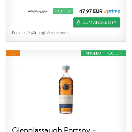
47,97 EUR
49,99 EUR
−2,02 EUR
ZUM ANGEBOT*
Preis inkl. MwSt., zzgl. Versandkosten
# 3
ANGEBOT - 4,02 EUR
Glenglassaugh Portsoy -