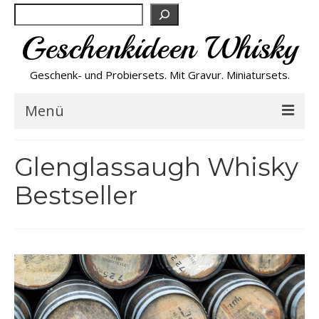
Suchen
Geschenkideen Whisky
Geschenk- und Probiersets. Mit Gravur. Miniatursets.
Menü
Bestseller von A-Z
Glenglassaugh Whisky
Bestseller
NEU
Personalisiert
Preishits
Probiersets