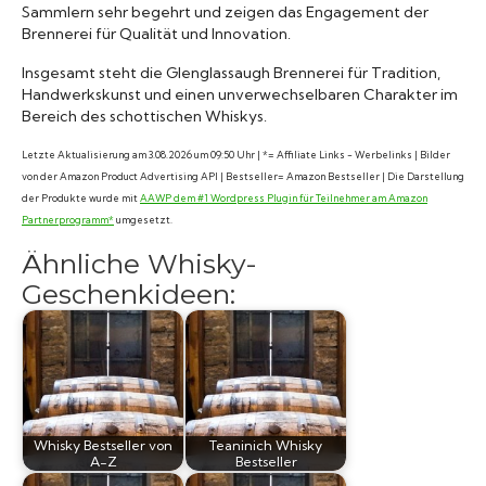
Sammlern sehr begehrt und zeigen das Engagement der
Brennerei für Qualität und Innovation.
Insgesamt steht die Glenglassaugh Brennerei für Tradition,
Handwerkskunst und einen unverwechselbaren Charakter im
Bereich des schottischen Whiskys.
Letzte Aktualisierung am 3.08.2026 um 09:50 Uhr | *= Affiliate Links - Werbelinks | Bilder
von der Amazon Product Advertising API | Bestseller= Amazon Bestseller | Die Darstellung
der Produkte wurde mit
AAWP dem #1 Wordpress Plugin für Teilnehmer am Amazon
Partnerprogramm*
umgesetzt.
Ähnliche Whisky-
Geschenkideen:
Whisky Bestseller von
Teaninich Whisky
A-Z
Bestseller