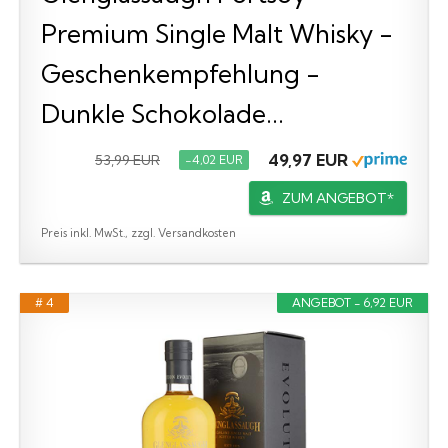
Premium Single Malt Whisky -
Geschenkempfehlung -
Dunkle Schokolade...
49,97 EUR
53,99 EUR
−4,02 EUR
ZUM ANGEBOT*
Preis inkl. MwSt., zzgl. Versandkosten
# 4
ANGEBOT - 6,92 EUR