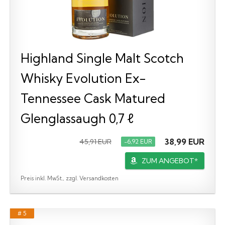
Highland Single Malt Scotch
Whisky Evolution Ex-
Tennessee Cask Matured
Glenglassaugh 0,7 ℓ
38,99 EUR
45,91 EUR
−6,92 EUR
ZUM ANGEBOT*
Preis inkl. MwSt., zzgl. Versandkosten
# 5