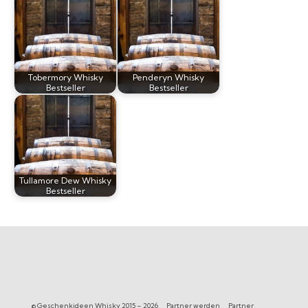
Tobermory Whisky
Penderyn Whisky
Bestseller
Bestseller
Tullamore Dew Whisky
Bestseller
© Geschenkideen Whisky 2015 – 2026
Partner werden
Partner