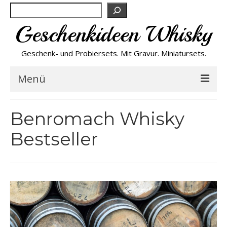
Suchen
Geschenkideen Whisky
Geschenk- und Probiersets. Mit Gravur. Miniatursets.
Menü
Bestseller von A-Z
Benromach Whisky
Bestseller
NEU
Personalisiert
Preishits
Probiersets