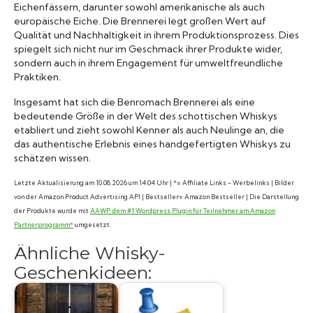
Eichenfässern, darunter sowohl amerikanische als auch
europäische Eiche. Die Brennerei legt großen Wert auf
Qualität und Nachhaltigkeit in ihrem Produktionsprozess. Dies
spiegelt sich nicht nur im Geschmack ihrer Produkte wider,
sondern auch in ihrem Engagement für umweltfreundliche
Praktiken.
Insgesamt hat sich die Benromach Brennerei als eine
bedeutende Größe in der Welt des schottischen Whiskys
etabliert und zieht sowohl Kenner als auch Neulinge an, die
das authentische Erlebnis eines handgefertigten Whiskys zu
schätzen wissen.
Letzte Aktualisierung am 10.08.2026 um 14:04 Uhr | *= Affiliate Links - Werbelinks | Bilder
von der Amazon Product Advertising API | Bestseller= Amazon Bestseller | Die Darstellung
der Produkte wurde mit
AAWP dem #1 Wordpress Plugin für Teilnehmer am Amazon
Partnerprogramm*
umgesetzt.
Ähnliche Whisky-
Geschenkideen: