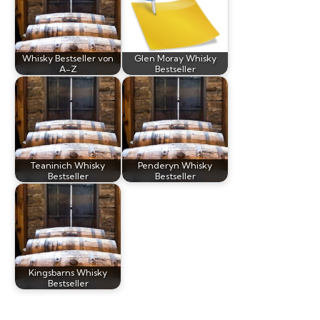
Whisky Bestseller von
Glen Moray Whisky
A-Z
Bestseller
Teaninich Whisky
Penderyn Whisky
Bestseller
Bestseller
Kingsbarns Whisky
Bestseller