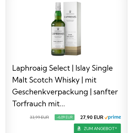
Laphroaig Select | Islay Single
Malt Scotch Whisky | mit
Geschenkverpackung | sanfter
Torfrauch mit...
27,90 EUR
33,99 EUR
−6,09 EUR
ZUM ANGEBOT*