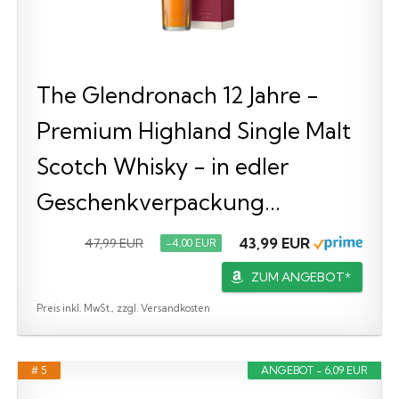
The Glendronach 12 Jahre -
Premium Highland Single Malt
Scotch Whisky - in edler
Geschenkverpackung...
43,99 EUR
47,99 EUR
−4,00 EUR
ZUM ANGEBOT*
Preis inkl. MwSt., zzgl. Versandkosten
# 5
ANGEBOT - 6,09 EUR