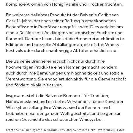
komplexe Aromen von Honig, Vanille und Trockenfrüchten.
Ein weiteres beliebtes Produkt ist der Balvenie Caribbean
Cask 14 Jahre, der nach seiner Reifung in amerikanischen
Eichenfässern in Rumfässer umgefüllt wird. Dies verleiht ihm
eine süße Note mit Anklängen von tropischen Früchten und
Karamell. Darüber hinaus bietet die Brennerei auch limitierte
Editionen und spezielle Abfüllungen an, die oft bei Whisky-
Festivals oder durch unabhängige Abfüller erhältlich sind.
Die Balvenie Brennerei hat sich nicht nur durch ihre
hochwertigen Produkte einen Namen gemacht, sondern
auch durch ihre Bemühungen um Nachhaltigkeit und soziale
Verantwortung. Sie engagiert sich aktiv für die Gemeinschaft
und fördert lokale Initiativen.
Insgesamt steht die Balvenie Brennerei für Tradition,
Handwerkskunst und ein tiefes Verständnis für die Kunst der
Whiskyherstellung. Ihre Whiskys sind bei Kennern und
Liebhabern auf der ganzen Welt geschätzt und tragen zur
reichen Geschichte des schottischen Whiskys bei.
Letzte Aktualisierung am 6.08.2026 um 04:49 Uhr | *= Affiliate Links - Werbelinks | Bilder