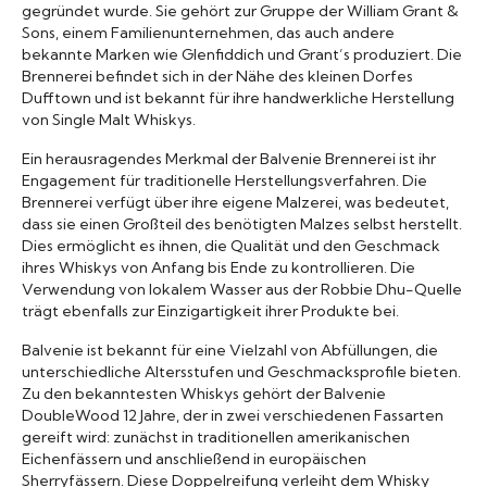
gegründet wurde. Sie gehört zur Gruppe der William Grant &
Sons, einem Familienunternehmen, das auch andere
bekannte Marken wie Glenfiddich und Grant’s produziert. Die
Brennerei befindet sich in der Nähe des kleinen Dorfes
Dufftown und ist bekannt für ihre handwerkliche Herstellung
von Single Malt Whiskys.
Ein herausragendes Merkmal der Balvenie Brennerei ist ihr
Engagement für traditionelle Herstellungsverfahren. Die
Brennerei verfügt über ihre eigene Malzerei, was bedeutet,
dass sie einen Großteil des benötigten Malzes selbst herstellt.
Dies ermöglicht es ihnen, die Qualität und den Geschmack
ihres Whiskys von Anfang bis Ende zu kontrollieren. Die
Verwendung von lokalem Wasser aus der Robbie Dhu-Quelle
trägt ebenfalls zur Einzigartigkeit ihrer Produkte bei.
Balvenie ist bekannt für eine Vielzahl von Abfüllungen, die
unterschiedliche Altersstufen und Geschmacksprofile bieten.
Zu den bekanntesten Whiskys gehört der Balvenie
DoubleWood 12 Jahre, der in zwei verschiedenen Fassarten
gereift wird: zunächst in traditionellen amerikanischen
Eichenfässern und anschließend in europäischen
Sherryfässern. Diese Doppelreifung verleiht dem Whisky