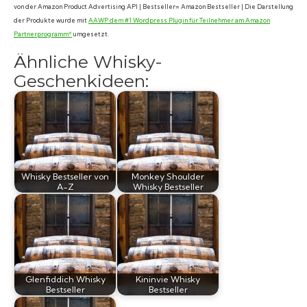
von der Amazon Product Advertising API | Bestseller= Amazon Bestseller | Die Darstellung
der Produkte wurde mit
AAWP dem #1 Wordpress Plugin für Teilnehmer am Amazon
Partnerprogramm*
umgesetzt.
Ähnliche Whisky-
Geschenkideen:
Whisky Bestseller von
Monkey Shoulder
A-Z
Whisky Bestseller
Glenfiddich Whisky
Kininvie Whisky
Bestseller
Bestseller