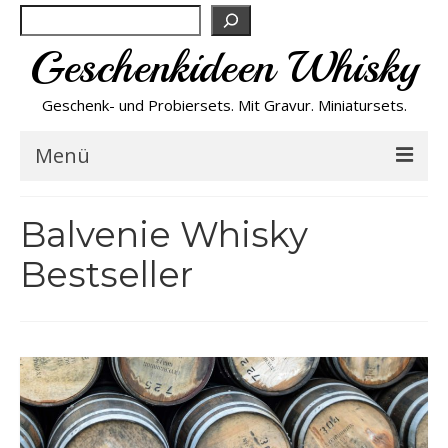
Suchen
Geschenkideen Whisky
Geschenk- und Probiersets. Mit Gravur. Miniatursets.
Menü
Bestseller von A-Z
Balvenie Whisky
Bestseller
NEU
Personalisiert
Preishits
Probiersets