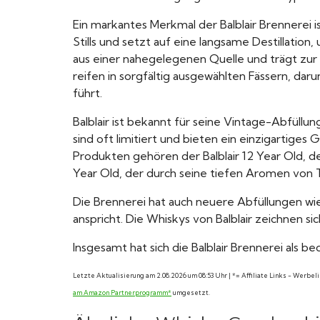
Ein markantes Merkmal der Balblair Brennerei 
Stills und setzt auf eine langsame Destillati
aus einer nahegelegenen Quelle und trägt zur R
reifen in sorgfältig ausgewählten Fässern, d
führt.
Balblair ist bekannt für seine Vintage-Abfüllu
sind oft limitiert und bieten ein einzigartige
Produkten gehören der Balblair 12 Year Old, d
Year Old, der durch seine tiefen Aromen von 
Die Brennerei hat auch neuere Abfüllungen wie
anspricht. Die Whiskys von Balblair zeichnen s
Insgesamt hat sich die Balblair Brennerei als 
Letzte Aktualisierung am 2.08.2026 um 08:53 Uhr | *= Affiliate Links - Werbe
am Amazon Partnerprogramm*
umgesetzt.