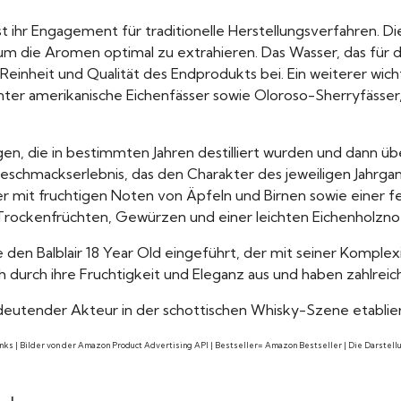
ist ihr Engagement für traditionelle Herstellungsverfahren. 
on, um die Aromen optimal zu extrahieren. Das Wasser, das f
einheit und Qualität des Endprodukts bei. Ein weiterer wichti
arunter amerikanische Eichenfässer sowie Oloroso-Sherryfäs
ngen, die in bestimmten Jahren destilliert wurden und dann üb
s Geschmackserlebnis, das den Charakter des jeweiligen Jahrg
er mit fruchtigen Noten von Äpfeln und Birnen sowie einer fe
Trockenfrüchten, Gewürzen und einer leichten Eichenholznot
 den Balblair 18 Year Old eingeführt, der mit seiner Komple
ich durch ihre Fruchtigkeit und Eleganz aus und haben zahlre
bedeutender Akteur in der schottischen Whisky-Szene etablier
links | Bilder von der Amazon Product Advertising API | Bestseller= Amazon Bestseller | Die Darste