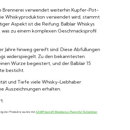
Die Brennerei verwendet weiterhin Kupfer-Pot-
ür die Whiskyproduktion verwendet wird, stammt
ger Aspekt ist die Reifung: Balblair Whiskys
ser, was zu einem komplexen Geschmacksprofil
er Jahre hinweg gereift sind. Diese Abfüllungen
angs widerspiegelt. Zu den bekanntesten
inen Würze begeistert, und der Balblair 15
e besticht.
xität und Tiefe viele Whisky-Liebhaber
iche Auszeichnungen erhalten.
t.
llung der Produkte wurde mit
AAWP dem #1 Wordpress Plugin für Teilnehmer