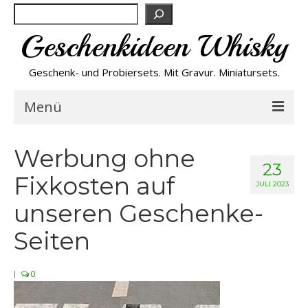
Suchen
Geschenkideen Whisky
Geschenk- und Probiersets. Mit Gravur. Miniatursets.
Menü
Bestseller von A-Z
Werbung ohne
23
Fixkosten auf
NEU
JULI 2023
unseren Geschenke-
Personalisiert
Seiten
Preishits
|
0
Probiersets