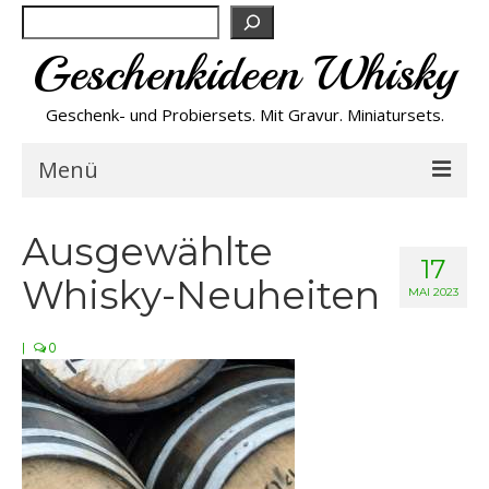
Suchen
Geschenkideen Whisky
Geschenk- und Probiersets. Mit Gravur. Miniatursets.
Menü
Bestseller von A-Z
Ausgewählte
17
Whisky-Neuheiten
NEU
MAI 2023
Personalisiert
|
0
Preishits
Probiersets