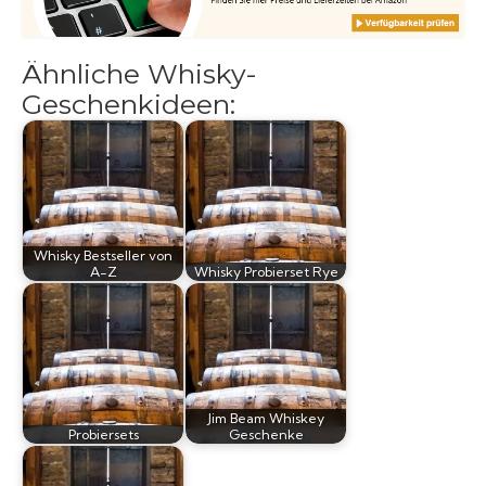
Ähnliche Whisky-
Geschenkideen:
Whisky Bestseller von
A-Z
Whisky Probierset Rye
Jim Beam Whiskey
Probiersets
Geschenke