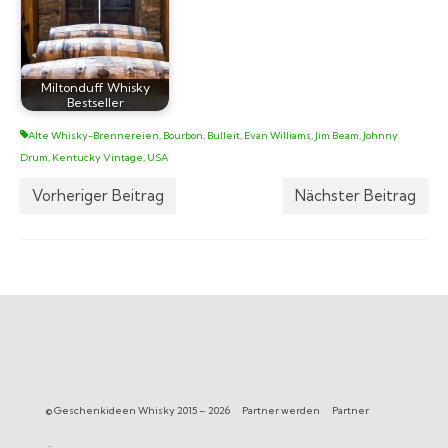
Miltonduff Whisky
Bestseller
Alte Whisky-Brennereien
,
Bourbon
,
Bulleit
,
Evan Williams
,
Jim Beam
,
Johnny
Drum
,
Kentucky Vintage
,
USA
Vorheriger Beitrag
Nächster Beitrag
© Geschenkideen Whisky 2015 – 2026
Partner werden
Partner