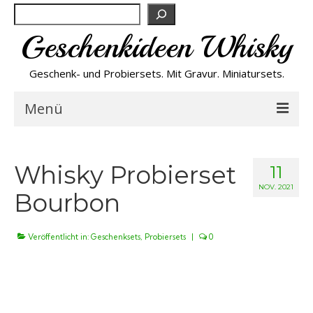
Suchen
Geschenkideen Whisky
Geschenk- und Probiersets. Mit Gravur. Miniatursets.
Menü
Bestseller von A-Z
Whisky Probierset
11
NEU
NOV. 2021
Bourbon
Personalisiert
Veröffentlicht in:
Geschenksets
,
Probiersets
|
0
Preishits
Probiersets