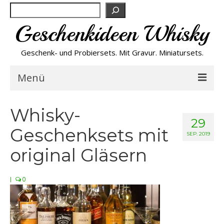
Suchen
Geschenkideen Whisky
Geschenk- und Probiersets. Mit Gravur. Miniatursets.
Menü
Bestseller von A-Z
Whisky-
29
Geschenksets mit
NEU
SEP. 2019
original Gläsern
Personalisiert
|
0
Preishits
Probiersets