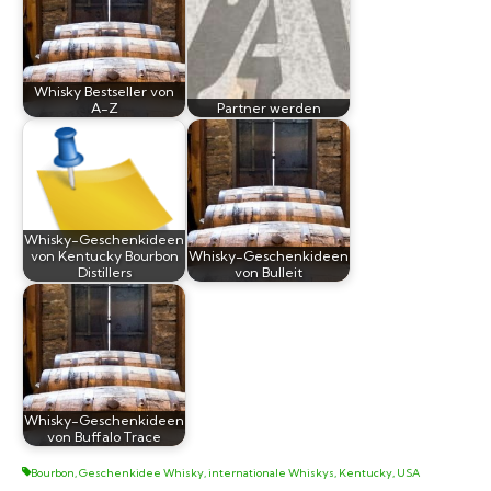
Whisky Bestseller von
A-Z
Partner werden
Whisky-Geschenkideen
von Kentucky Bourbon
Whisky-Geschenkideen
Distillers
von Bulleit
Whisky-Geschenkideen
von Buffalo Trace
Bourbon
,
Geschenkidee Whisky
,
internationale Whiskys
,
Kentucky
,
USA