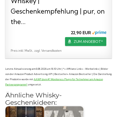
Whiskey |
Geschenkempfehlung | pur, on
the...
22,90 EUR
ZUM ANGEBOT*
Preis inkl. MwSt., zzgl. Versandkosten
Letzte Aktualisierung am 6.08.2026 um 16:10 Uhr | *= Affiliate Links - Werbelinks | Bilder
von der Amazon Product Advertising API | Bestseller= Amazon Bestseller | Die Darstellung
der Produkte wurde mit
AAWP dem #1 Wordpress Plugin für Teilnehmer am Amazon
Partnerprogramm*
umgesetzt.
Ähnliche Whisky-
Geschenkideen: