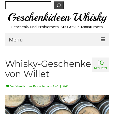
Suchen
Geschenkideen Whisky
Geschenk- und Probiersets. Mit Gravur. Miniatursets.
Menü
Bestseller von A-Z
Whisky-Geschenke
10
NEU
NOV. 2021
von Willet
Personalisiert
Veröffentlicht in:
Bestseller von A-Z
|
0
Preishits
Probiersets