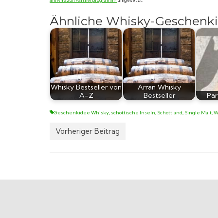
am Amazon Partnerprogramm*
umgesetzt.
Ähnliche Whisky-Geschenki
Whisky Bestseller von
Arran Whisky
A-Z
Bestseller
Par
Geschenkidee Whisky
,
schottische Inseln
,
Schottland
,
Single Malt
,
W
Vorheriger Beitrag