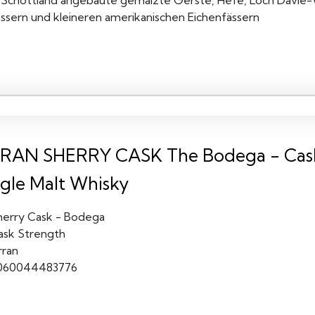
n Schottland angebaute gemälzte Gerste, Hefe, Loch Davie-
ässern und kleineren amerikanischen Eichenfässern
RAN SHERRY CASK The Bodega - Cask S
ngle Malt Whisky
herry Cask - Bodega
ask Strength
rran
060044483776