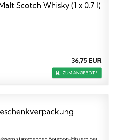
t Scotch Whisky (1 x 0.7 l)
36,75 EUR
ZUM ANGEBOT*
 Geschenkverpackung
nfässern stammenden Bourbon-Fässern bei