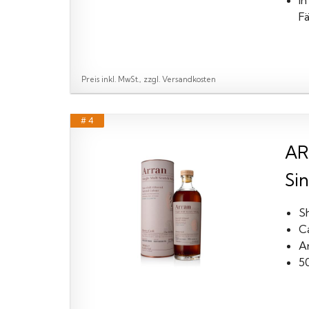
I
F
Preis inkl. MwSt., zzgl. Versandkosten
# 4
AR
Si
S
C
A
5