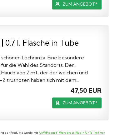
ZUM ANGEBOT*
 0,7 l. Flasche in Tube
im schönen Lochranza. Eine besondere
r die Wahl des Standorts. Der...
m Hauch von Zimt, der der weichen und
-Zitrusnoten haben sich mit dem...
47,50 EUR
ZUM ANGEBOT*
llung der Produkte wurde mit
AAWP dem #1 Wordpress Plugin für Teilnehmer