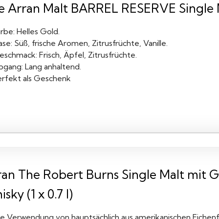
e Arran Malt BARREL RESERVE Single Mal
rbe: Helles Gold.
se: Süß, frische Aromen, Zitrusfrüchte, Vanille.
schmack: Frisch, Äpfel, Zitrusfrüchte.
bgang: Lang anhaltend.
erfekt als Geschenk
ran The Robert Burns Single Malt mit
sky (1 x 0.7 l)
ie Verwendung von hauptsächlich aus amerikanischen Eiche