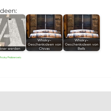
deen:
Whisky-
Whisky-
Geschenkideen von
Geschenkideen von
tner werden
Chivas
Bells
hisky Probiersets