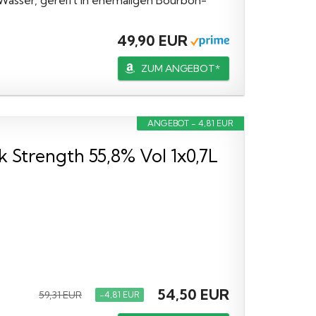
Wasser, gereift in ehemaligen Bourbon-
49,90 EUR
ZUM ANGEBOT*
ANGEBOT - 4,81 EUR
trength 55,8% Vol 1x0,7L
54,50 EUR
59,31 EUR
−4,81 EUR