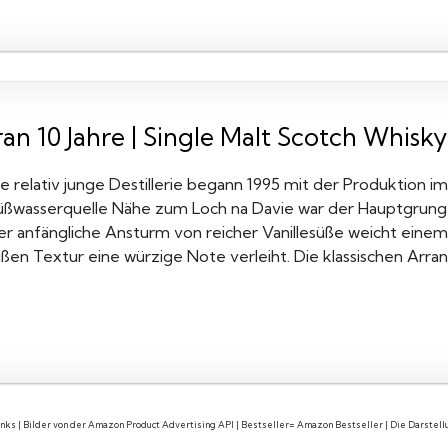
an 10 Jahre | Single Malt Scotch Whisky |
ie relativ junge Destillerie begann 1995 mit der Produktion 
üßwasserquelle Nähe zum Loch na Davie war der Hauptgrung fü
er anfängliche Ansturm von reicher Vanillesüße weicht eine
ßen Textur eine würzige Note verleiht. Die klassischen Arran
links | Bilder von der Amazon Product Advertising API | Bestseller= Amazon Bestseller | Die Darste