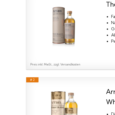
Th
Fa
Na
Ge
A
P
Preis inkl. MwSt., zzgl. Versandkosten
# 2
Ar
Whi
D