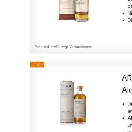
de
Ni
Di
Preis inkl. MwSt., zzgl. Versandkosten
# 3
AR
Alc
Di
a
A
u