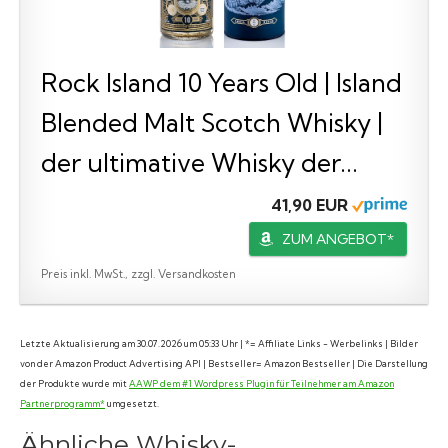
Rock Island 10 Years Old | Island
Blended Malt Scotch Whisky |
der ultimative Whisky der...
41,90 EUR
ZUM ANGEBOT*
Preis inkl. MwSt., zzgl. Versandkosten
Letzte Aktualisierung am 30.07.2026 um 05:33 Uhr | *= Affiliate Links - Werbelinks | Bilder
von der Amazon Product Advertising API | Bestseller= Amazon Bestseller | Die Darstellung
der Produkte wurde mit
AAWP dem #1 Wordpress Plugin für Teilnehmer am Amazon
Partnerprogramm*
umgesetzt.
Ähnliche Whisky-