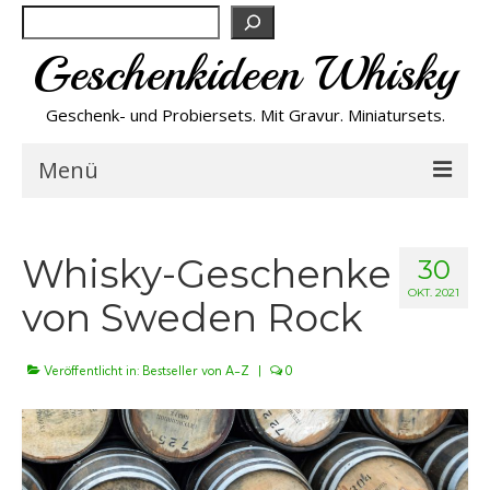
Suchen
Geschenkideen Whisky
Geschenk- und Probiersets. Mit Gravur. Miniatursets.
Menü
Bestseller von A-Z
Whisky-Geschenke
30
NEU
OKT. 2021
von Sweden Rock
Personalisiert
Veröffentlicht in:
Bestseller von A-Z
|
0
Preishits
Probiersets