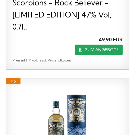
Scorpions - Rock Believer -
[LIMITED EDITION] 47% Vol,
0,7l...
49,90 EUR
ZUM ANGEBOT*
Preis inkl. MwSt., zzgl. Versandkosten
# 5