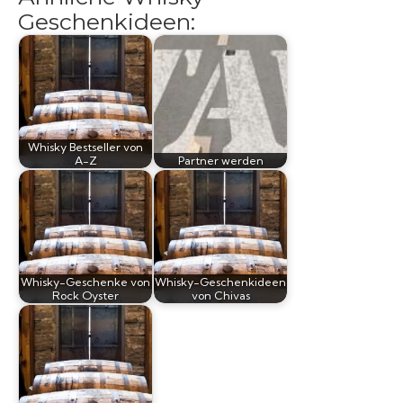
Geschenkideen:
Whisky Bestseller von
A-Z
Partner werden
Whisky-Geschenke von
Whisky-Geschenkideen
Rock Oyster
von Chivas