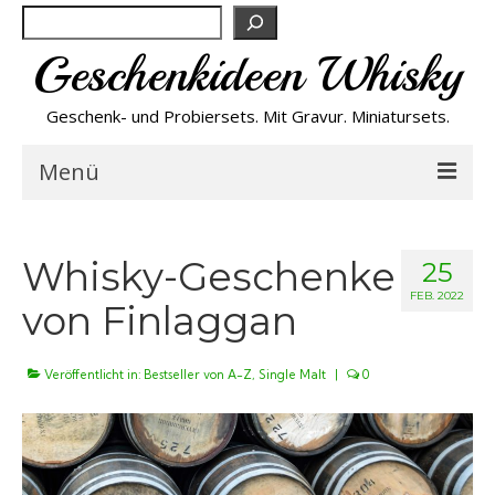
Suchen
Geschenkideen Whisky
Geschenk- und Probiersets. Mit Gravur. Miniatursets.
Menü
Bestseller von A-Z
Whisky-Geschenke
25
NEU
FEB. 2022
von Finlaggan
Personalisiert
Veröffentlicht in:
Bestseller von A-Z
,
Single Malt
|
0
Preishits
Probiersets