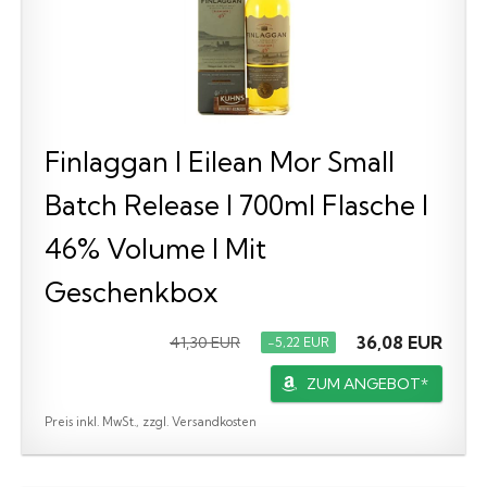
Finlaggan I Eilean Mor Small
Batch Release I 700ml Flasche I
46% Volume I Mit
Geschenkbox
36,08 EUR
41,30 EUR
−5,22 EUR
ZUM ANGEBOT*
Preis inkl. MwSt., zzgl. Versandkosten