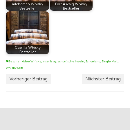
Kilchoman Whisky
Port Askaig Whisky
Bestseller
Bestseller
Caol Ila Whisky
Bestseller
Geschenkidee Whisky
,
Insel Islay
,
schottische Inseln
,
Schottland
,
Single Malt
,
Whisky Sets
Vorheriger Beitrag
Nächster Beitrag